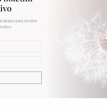
ivo
l abaixo para receber
rmativo
!