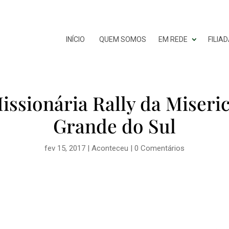
INÍCIO
QUEM SOMOS
EM REDE
FILIA
ssionária Rally da Miseri
Grande do Sul
fev 15, 2017
|
Aconteceu
|
0 Comentários