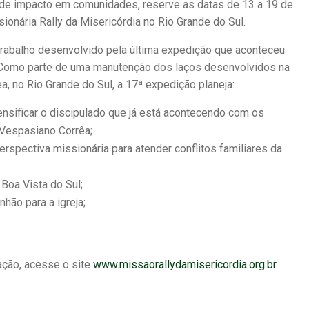
 de impacto em comunidades, reserve as datas de 13 a 19 de
sionária Rally da Misericórdia no Rio Grande do Sul.
trabalho desenvolvido pela última expedição que aconteceu
7. Como parte de uma manutenção dos laços desenvolvidos na
, no Rio Grande do Sul, a 17ª expedição planeja:
ensificar o discipulado que já está acontecendo com os
 Vespasiano Corrêa;
rspectiva missionária para atender conflitos familiares da
Boa Vista do Sul;
o para a igreja;​
ação, acesse o site
www.missaorallydamisericordia.org.br