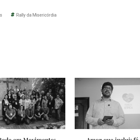
as
Rally da Misericórdia
Rede em Movimento:
Amor que inclui: fé,