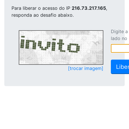
Para liberar o acesso
do IP
216.73.217.165
,
responda ao desafio abaixo.
Digite 
lado no
[trocar imagem]