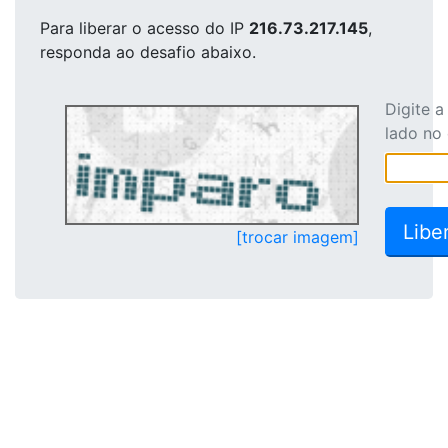
Para liberar o acesso
do IP
216.73.217.145
,
responda ao desafio abaixo.
Digite 
lado no
[trocar imagem]