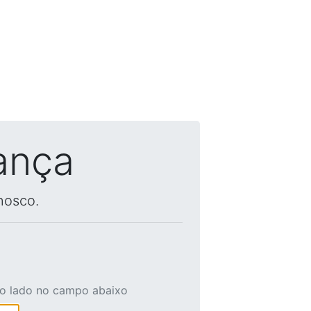
ança
nosco.
ao lado no campo abaixo