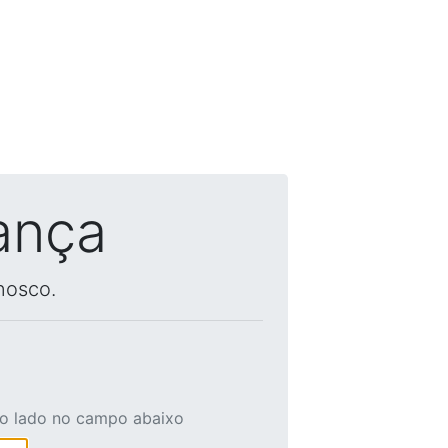
ança
nosco.
ao lado no campo abaixo