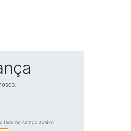
ança
nosco.
ao lado no campo abaixo