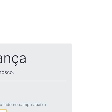
ança
nosco.
ao lado no campo abaixo