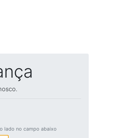
ança
nosco.
ao lado no campo abaixo