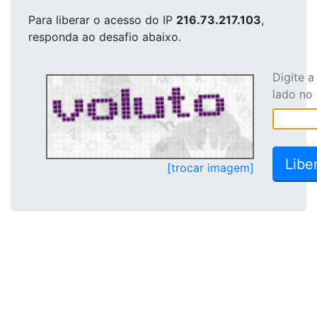
Para liberar o acesso
do IP
216.73.217.103
,
responda ao desafio abaixo.
Digite 
lado no
[trocar imagem]