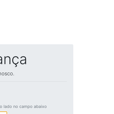
ança
nosco.
ao lado no campo abaixo