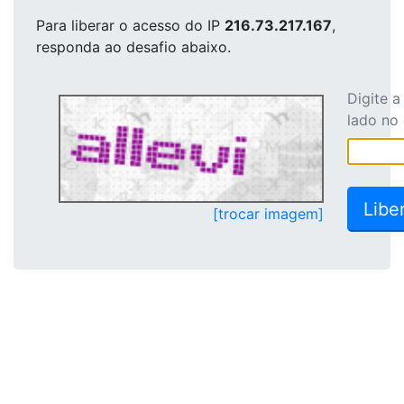
Para liberar o acesso
do IP
216.73.217.167
,
responda ao desafio abaixo.
Digite 
lado no
[trocar imagem]