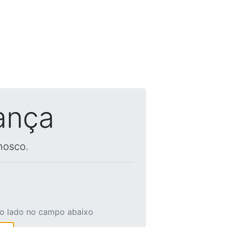
ança
nosco.
ao lado no campo abaixo