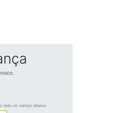
ança
nosco.
ao lado no campo abaixo