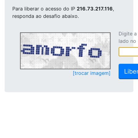
Para liberar o acesso
do IP
216.73.217.116
,
responda ao desafio abaixo.
Digite 
lado no
[trocar imagem]