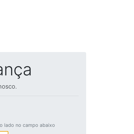
ança
nosco.
ao lado no campo abaixo