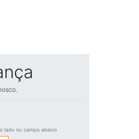
ança
nosco.
ao lado no campo abaixo