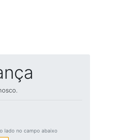
ança
nosco.
ao lado no campo abaixo