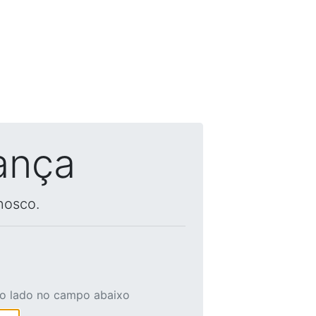
ança
nosco.
ao lado no campo abaixo