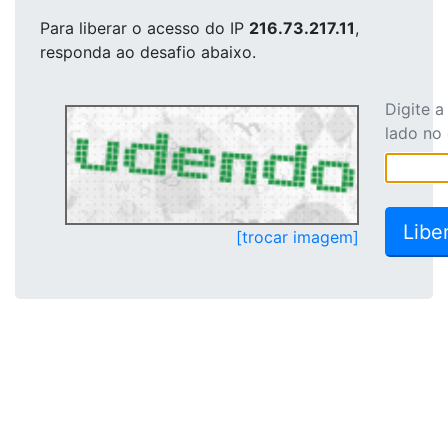
Para liberar o acesso
do IP
216.73.217.11
,
responda ao desafio abaixo.
Digite 
lado no
[trocar imagem]