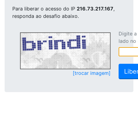
Para liberar o acesso
do IP
216.73.217.167
,
responda ao desafio abaixo.
Digite 
lado no
[trocar imagem]