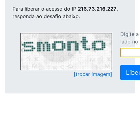
Para liberar o acesso
do IP
216.73.216.227
,
responda ao desafio abaixo.
Digite 
lado no
[trocar imagem]