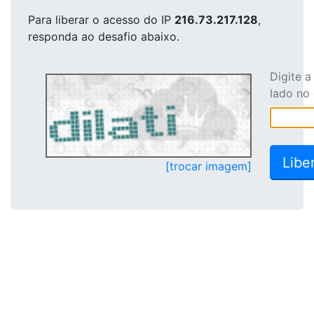
Para liberar o acesso
do IP
216.73.217.128
,
responda ao desafio abaixo.
Digite 
lado no
[trocar imagem]