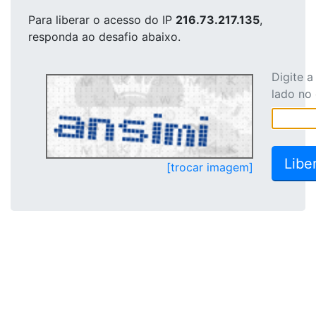
Para liberar o acesso
do IP
216.73.217.135
,
responda ao desafio abaixo.
Digite 
lado no
[trocar imagem]