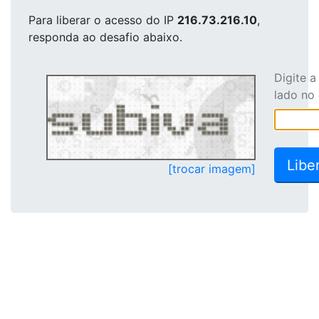
Para liberar o acesso
do IP
216.73.216.10
,
responda ao desafio abaixo.
Digite 
lado no
[trocar imagem]